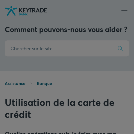
Aller
Aller
Aller
à
à
au
la
la
contenu
navigation
connexion
Comment pouvons-nous vous aider ?
Assistance
Banque
Utilisation de la carte de
crédit
Quelles opérations puis-je faire avec ma