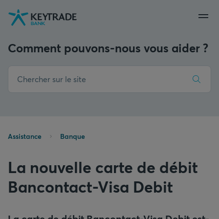
Aller
Aller
Aller
à
à
au
la
la
contenu
navigation
connexion
Comment pouvons-nous vous aider ?
Assistance
Banque
La nouvelle carte de débit
Bancontact-Visa Debit
La carte de débit Bancontact-Visa Debit est-