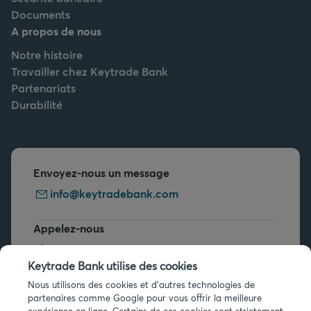
Documents
A propos de nous
Notre histoire
Travailler chez Keytrade Bank
Partenariats
Durabilité
Envoyez-nous un message
info@keytradebank.com
Appelez-nous
+32 2 679 90 00
Keytrade Bank utilise des cookies
Vous avez des questions ?
Nous utilisons des cookies et d'autres technologies de
partenaires comme Google pour vous offrir la meilleure
Questions fréquentes