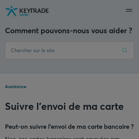
Aller
Aller
Aller
à
à
au
la
la
contenu
navigation
connexion
Comment pouvons-nous vous aider ?
Assistance
Suivre l’envoi de ma carte
Peut-on suivre l’envoi de ma carte bancaire ?
Non, nos cartes bancaires sont envoyées par