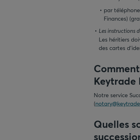
par téléphone
Les héritiers do
des cartes d’id
Comment c
Keytrade
Notre service Suc
(
notary@keytrad
Quelles so
successio