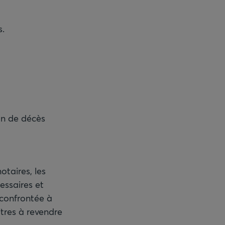
s.
on de décès
taires, les
essaires et
 confrontée à
itres à revendre