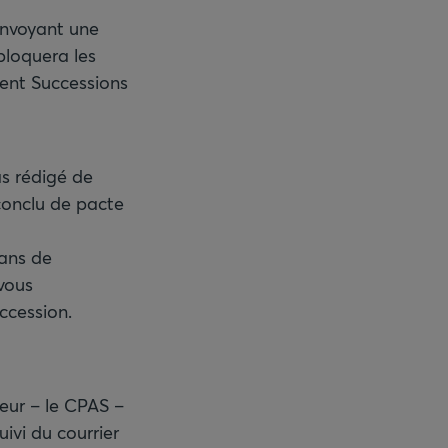
envoyant une
bloquera les
ment Successions
as rédigé de
conclu de pacte
Dans de
 vous
ccession.
eur – le CPAS –
ivi du courrier