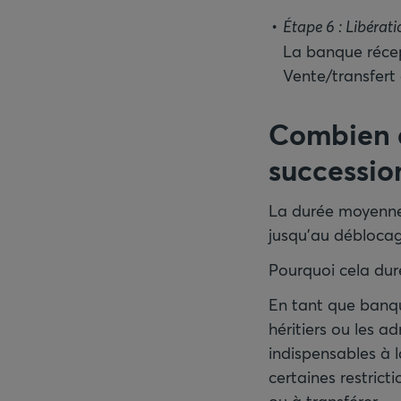
Étape 6 : Libérat
La banque récept
Vente/transfert 
Combien d
successio
La durée moyenne 
jusqu’au déblocag
Pourquoi cela dure
En tant que banqu
héritiers ou les a
indispensables à l
certaines restrict