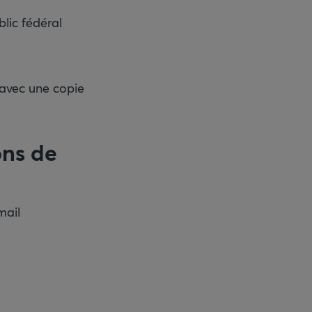
lic fédéral
 avec une copie
.
ons de
mail