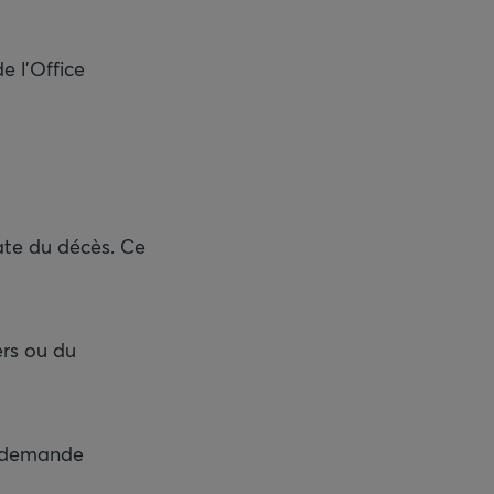
e l’Office
ate du décès. Ce
ers ou du
e demande