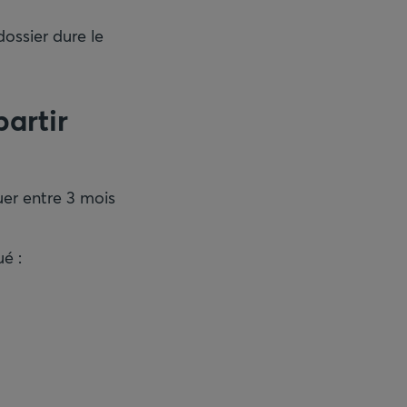
ossier dure le
partir
uer entre 3 mois
é :