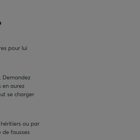
?
es pour lui
ès. Demandez
s en aurez
eut se charger
héritiers ou par
ue de fausses