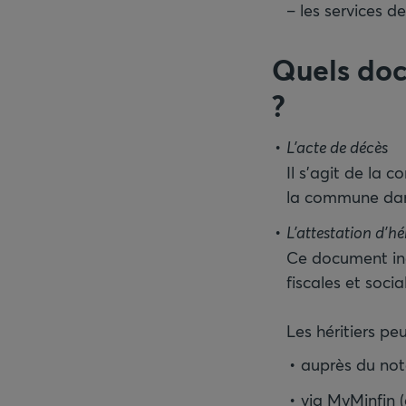
– les services d
Quels doc
?
Il s’agit de la
la commune dans
Ce document indi
fiscales et socia
Les héritiers p
auprès du nota
via MyMinfin (