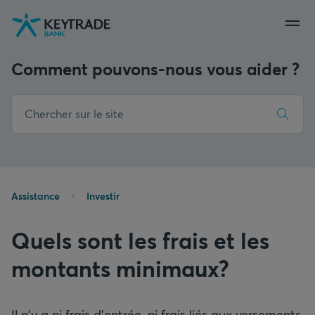
Aller
Aller
Aller
à
à
au
la
la
contenu
navigation
connexion
Comment pouvons-nous vous aider ?
Assistance
Investir
Quels sont les frais et les
montants minimaux?
Il n'y a ni frais d'entrée, ni frais liés aux versements