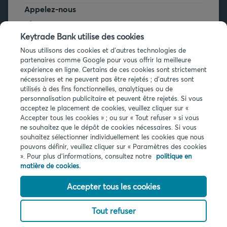
Appelez-nous
+32 2 679 90 00
Keytrade Bank utilise des cookies
Vous avez des questions ?
Nous utilisons des cookies et d'autres technologies de
partenaires comme Google pour vous offrir la meilleure
Questions fréquentes
expérience en ligne. Certains de ces cookies sont strictement
nécessaires et ne peuvent pas être rejetés ; d'autres sont
utilisés à des fins fonctionnelles, analytiques ou de
personnalisation publicitaire et peuvent être rejetés. Si vous
acceptez le placement de cookies, veuillez cliquer sur «
Accepter tous les cookies » ; ou sur « Tout refuser » si vous
ne souhaitez que le dépôt de cookies nécessaires. Si vous
Infos légales
souhaitez sélectionner individuellement les cookies que nous
pouvons définir, veuillez cliquer sur « Paramètres des cookies
Privacy
». Pour plus d'informations, consultez notre
politique en
Cookies
matière de cookies.
PSD2
Accessibilité
Accepter tous les cookies
Tout refuser
© 2026 Keytrade bank, succursale belge d'Arkéa Direct Bank SA (France),
filiale du Crédit Mutuel Arkéa