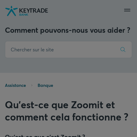
Aller
Aller
Aller
à
à
au
la
la
contenu
navigation
connexion
Comment pouvons-nous vous aider ?
Assistance
Banque
Qu'est-ce que Zoomit et
comment cela fonctionne ?
Qu'est-ce que c'est Zoomit ?