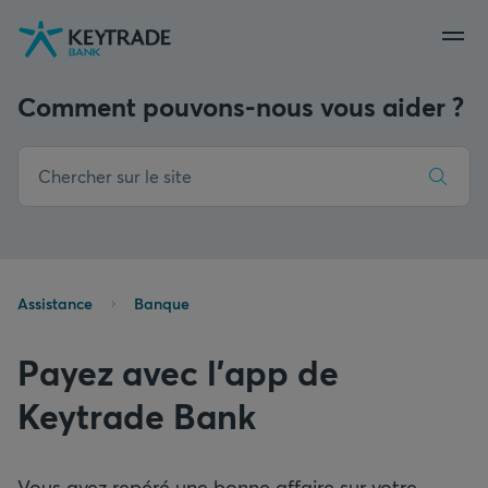
Aller
Aller
Aller
à
à
au
la
la
contenu
navigation
connexion
Comment pouvons-nous vous aider ?
Assistance
Banque
Payez avec l'app de
Keytrade Bank
Vous avez repéré une bonne affaire sur votre