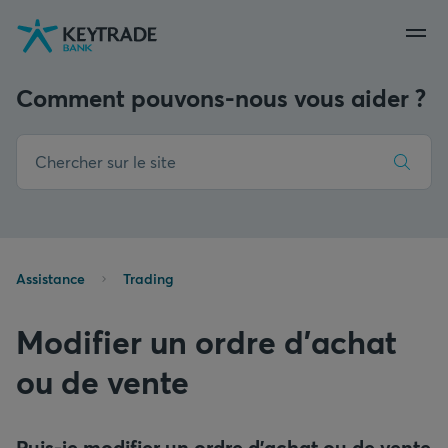
Aller
Aller
Aller
à
à
au
la
la
contenu
navigation
connexion
Comment pouvons-nous vous aider ?
Assistance
Trading
Modifier un ordre d’achat
ou de vente
Puis-je modifier un ordre d’achat ou de vente