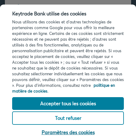
+32 2 679 90 00
Keytrade Bank utilise des cookies
Vous avez des questions ?
Nous utilisons des cookies et d'autres technologies de
partenaires comme Google pour vous offrir la meilleure
Questions fréquentes
expérience en ligne. Certains de ces cookies sont strictement
nécessaires et ne peuvent pas être rejetés ; d'autres sont
utilisés à des fins fonctionnelles, analytiques ou de
personnalisation publicitaire et peuvent être rejetés. Si vous
acceptez le placement de cookies, veuillez cliquer sur «
Accepter tous les cookies » ; ou sur « Tout refuser » si vous
ne souhaitez que le dépôt de cookies nécessaires. Si vous
Infos légales
souhaitez sélectionner individuellement les cookies que nous
pouvons définir, veuillez cliquer sur « Paramètres des cookies
Privacy
». Pour plus d'informations, consultez notre
politique en
Cookies
matière de cookies.
PSD2
Accessibilité
Accepter tous les cookies
Tout refuser
© 2026 Keytrade bank, succursale belge d'Arkéa Direct Bank SA (France),
filiale du Crédit Mutuel Arkéa
Paramètres des cookies