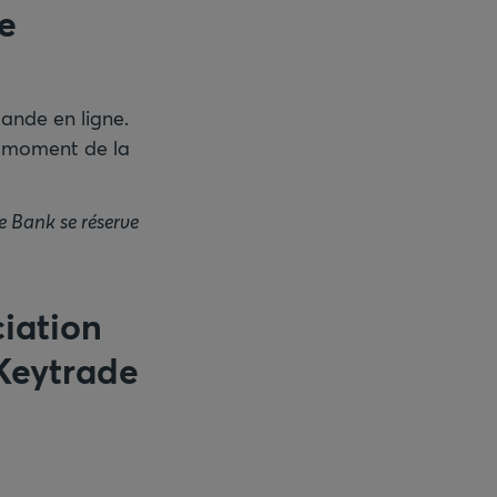
e
mande en ligne.
u moment de la
 Bank se réserve
iation
 Keytrade