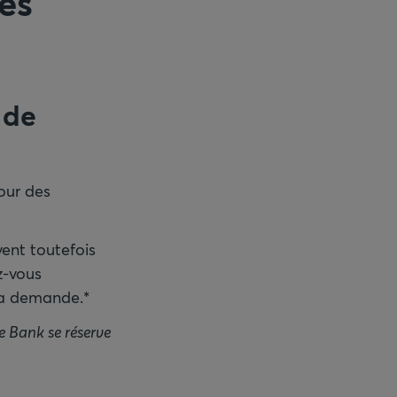
es
 de
our des
ent toutefois
z-vous
la demande.*
 Bank se réserve