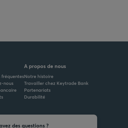
A propos de nous
 fréquentes
Notre histoire
z-nous
Travailler chez Keytrade Bank
bancaire
Partenariats
ts
Durabilité
avez des questions ?