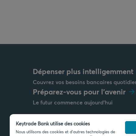
Dépenser plus intelligemment
Couvrez vos besoins bancaires quotidie
Préparez-vous pour l'avenir
Le futur commence aujourd'hui
Keytrade Bank utilise des cookies
Nous utilisons des cookies et d'autres technologies de
Envoyez-nous un message