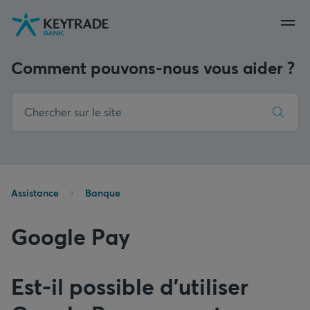
Aller
Aller
Aller
à
à
au
la
la
contenu
navigation
connexion
Comment pouvons-nous vous aider ?
Assistance
Banque
Google Pay
Est-il possible d’utiliser