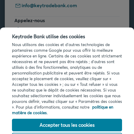
info@keytradebank.com
Appelez-nous
+32 2 679 90 00
Keytrade Bank utilise des cookies
Vous avez des questions ?
Nous utilisons des cookies et d'autres technologies de
partenaires comme Google pour vous offrir la meilleure
Questions fréquentes
expérience en ligne. Certains de ces cookies sont strictement
nécessaires et ne peuvent pas être rejetés ; d'autres sont
utilisés à des fins fonctionnelles, analytiques ou de
personnalisation publicitaire et peuvent être rejetés. Si vous
acceptez le placement de cookies, veuillez cliquer sur «
Accepter tous les cookies » ; ou sur « Tout refuser » si vous
ne souhaitez que le dépôt de cookies nécessaires. Si vous
Infos légales
souhaitez sélectionner individuellement les cookies que nous
pouvons définir, veuillez cliquer sur « Paramètres des cookies
Privacy
». Pour plus d'informations, consultez notre
politique en
Cookies
matière de cookies.
PSD2
Accessibilité
Accepter tous les cookies