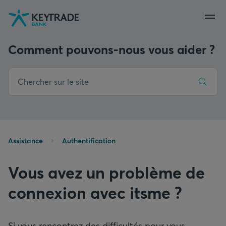
Aller
Aller
Aller
à
à
au
la
la
contenu
navigation
connexion
Comment pouvons-nous vous aider ?
Assistance
Authentification
Vous avez un problème de
connexion avec itsme ?
Si vous rencontrez des difficultés pour vous