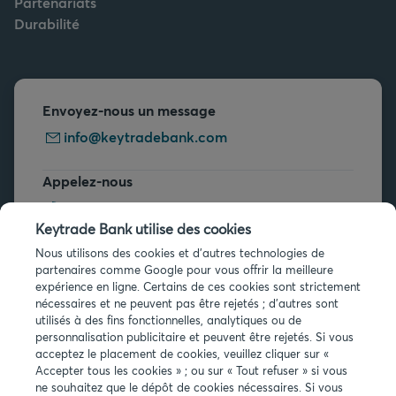
Partenariats
Durabilité
Envoyez-nous un message
info@keytradebank.com
Appelez-nous
+32 2 679 90 00
Keytrade Bank utilise des cookies
Vous avez des questions ?
Nous utilisons des cookies et d'autres technologies de
partenaires comme Google pour vous offrir la meilleure
Questions fréquentes
expérience en ligne. Certains de ces cookies sont strictement
nécessaires et ne peuvent pas être rejetés ; d'autres sont
utilisés à des fins fonctionnelles, analytiques ou de
personnalisation publicitaire et peuvent être rejetés. Si vous
acceptez le placement de cookies, veuillez cliquer sur «
Accepter tous les cookies » ; ou sur « Tout refuser » si vous
ne souhaitez que le dépôt de cookies nécessaires. Si vous