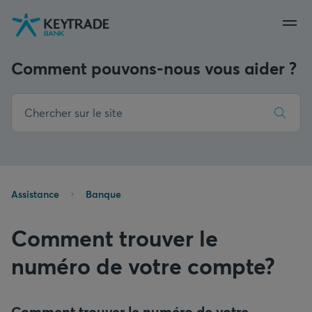
Aller
Aller
Aller
à
à
au
la
la
contenu
navigation
connexion
Comment pouvons-nous vous aider ?
Assistance
Banque
Comment trouver le
numéro de votre compte?
Comment trouver le numéro de votre