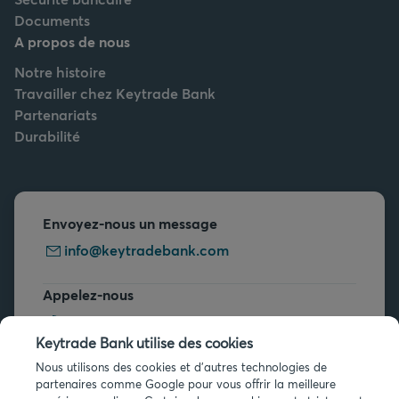
Documents
A propos de nous
Notre histoire
Travailler chez Keytrade Bank
Partenariats
Durabilité
Envoyez-nous un message
info@keytradebank.com
Appelez-nous
+32 2 679 90 00
Keytrade Bank utilise des cookies
Vous avez des questions ?
Nous utilisons des cookies et d'autres technologies de
partenaires comme Google pour vous offrir la meilleure
Questions fréquentes