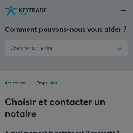
Aller
Aller
Aller
à
à
au
la
la
contenu
navigation
connexion
Comment pouvons-nous vous aider ?
Assistance
Emprunter
Choisir et contacter un
notaire
A quel moment le notaire est-il contacté ?