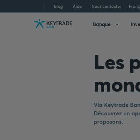
Aller
Aller
Aller
Blog
Aide
Nous contacter
Franç
à
à
au
la
la
contenu
Banque
Inve
navigation
connexion
Les 
mond
Via Keytrade Ban
Découvrez un ape
proposons.