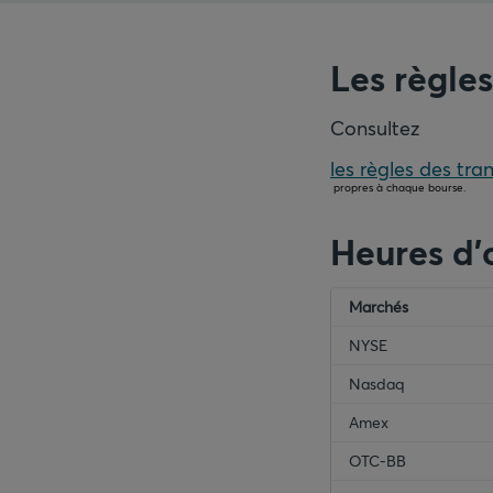
Les règle
Consultez
les règles des tra
propres à chaque bourse.
empty-header
Marchés
emp
NYSE
Nasdaq
Amex
OTC-BB