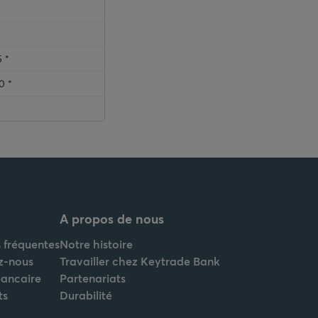
0
0
 *
0 *
A propos de nous
 fréquentes
Notre histoire
z-nous
Travailler chez Keytrade Bank
bancaire
Partenariats
ts
Durabilité