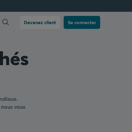
Ouvrir la recherche
Devenez client
Se connecter
chés
ndiaux.
 nous vous