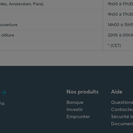
elles, Amsterdam, Paris)
9h00 à 17h3
9h00 à 17h3
ouverture
14h00 à 15h15
 clôture
22h15 à 00h3
* (CET)
Nos produits
Aide
Banque
Questions
ns
Investir
Contacte
Emprunter
Sécurité 
Documen